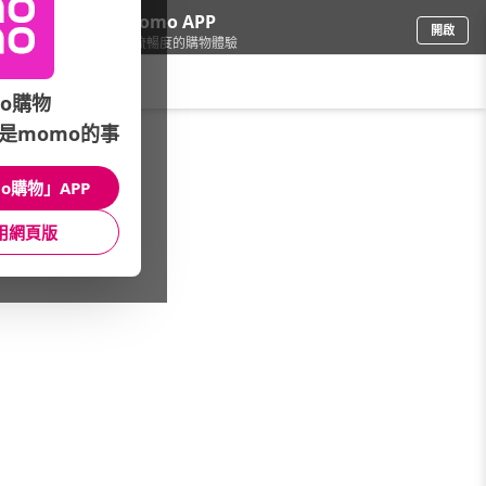
下載momo APP
開啟
給你3倍流暢度的購物體驗
請輸入搜尋關鍵字
o購物
是momo的事
手機/相機
/
空拍/攝影機
/
Insta360
/
Pro 2
o購物」APP
館長推薦
月銷量
新上市
價格
評價
用網頁版
很抱歉，沒有篩選到符合條件的商品
您可以調整篩選條件試試看