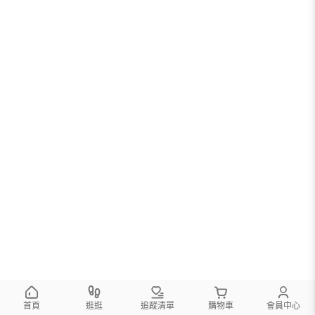
首頁
逛逛
追蹤清單
購物車
會員中心