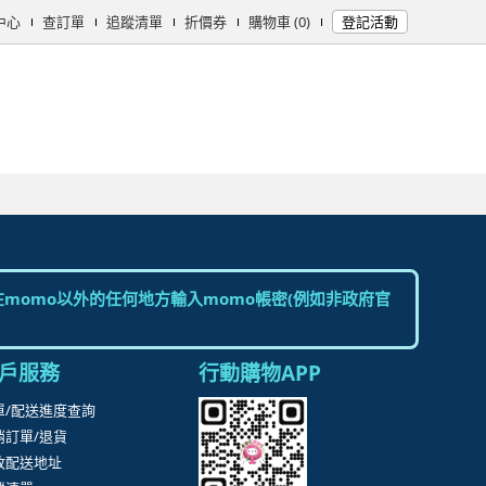
中心
查訂單
追蹤清單
折價券
購物車 (0)
登記活動
女時尚
男時尚
精品/飾品
彩妝保養
個人清潔
日用/紙品
母