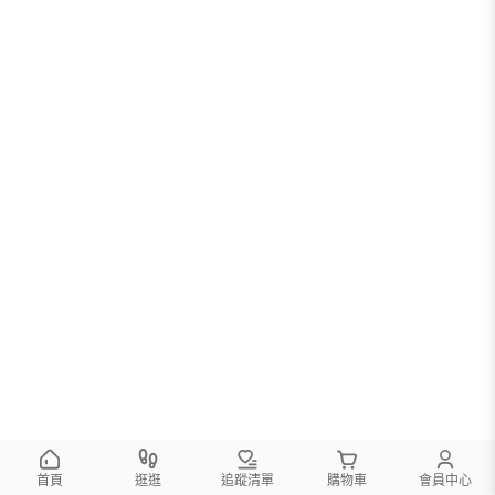
首頁
逛逛
追蹤清單
購物車
會員中心