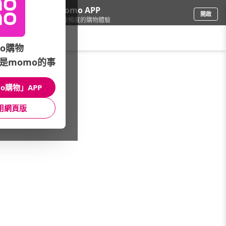
下載momo APP
開啟
給你3倍流暢度的購物體驗
請輸入搜尋關鍵字
o購物
是momo的事
手機/相機
/
智慧型手機
/
OPPO
/
Reno13 F
o購物」APP
館長推薦
月銷量
新上市
價格
評價
用網頁版
很抱歉，沒有篩選到符合條件的商品
您可以調整篩選條件試試看