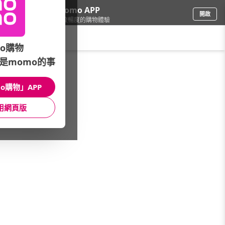
下載momo APP
開啟
給你3倍流暢度的購物體驗
請輸入搜尋關鍵字
o購物
是momo的事
手機/相機
/
智慧型手機
/
Samsung
/
A36(8/256)
o購物」APP
館長推薦
月銷量
新上市
價格
評價
用網頁版
很抱歉，沒有篩選到符合條件的商品
您可以調整篩選條件試試看