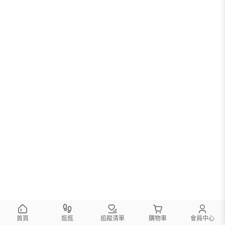
首頁
逛逛
追蹤清單
購物車
會員中心