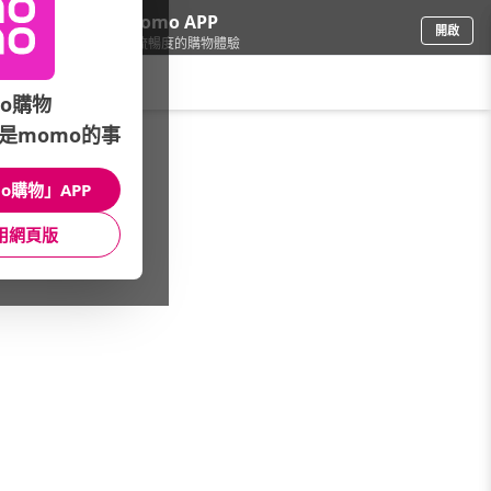
下載momo APP
開啟
給你3倍流暢度的購物體驗
請輸入搜尋關鍵字
o購物
是momo的事
手機/相機
/
智慧型手機
/
vivo
/
Y39
o購物」APP
館長推薦
月銷量
新上市
價格
評價
用網頁版
很抱歉，沒有篩選到符合條件的商品
您可以調整篩選條件試試看