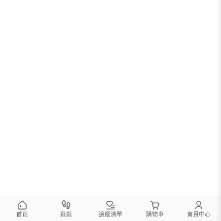
首頁
逛逛
追蹤清單
購物車
會員中心