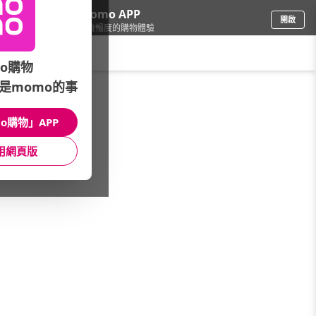
下載momo APP
開啟
給你3倍流暢度的購物體驗
請輸入搜尋關鍵字
o購物
是momo的事
食品飲料
/
蛋糕甜點
/
品牌總覽
/
百佳烘焙
o購物」APP
館長推薦
月銷量
新上市
價格
評價
用網頁版
很抱歉，沒有篩選到符合條件的商品
您可以調整篩選條件試試看