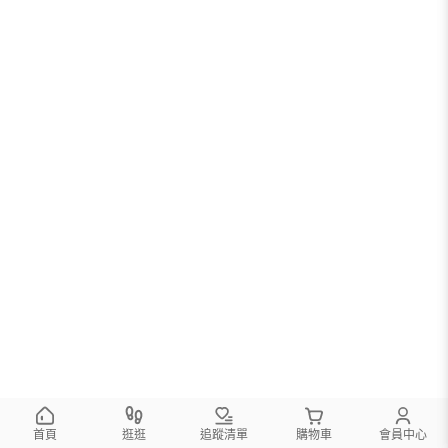
首頁
逛逛
追蹤清單
購物車
會員中心