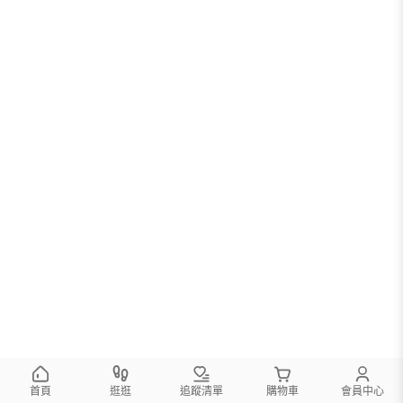
首頁
逛逛
追蹤清單
購物車
會員中心