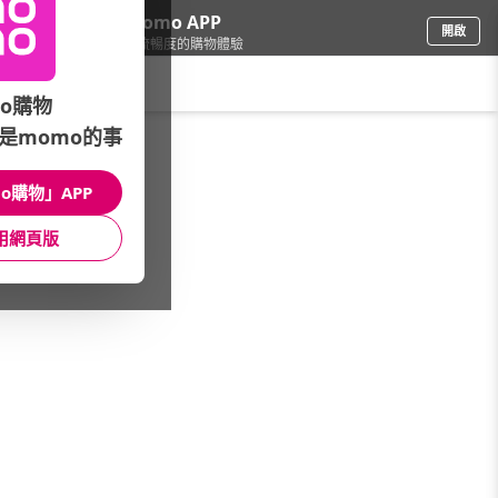
下載momo APP
開啟
給你3倍流暢度的購物體驗
請輸入搜尋關鍵字
o購物
是momo的事
食品飲料
/
飲料
/
進口品牌
/
Bessie Byer 貝思寶兒
o購物」APP
館長推薦
月銷量
新上市
價格
評價
用網頁版
很抱歉，沒有篩選到符合條件的商品
您可以調整篩選條件試試看