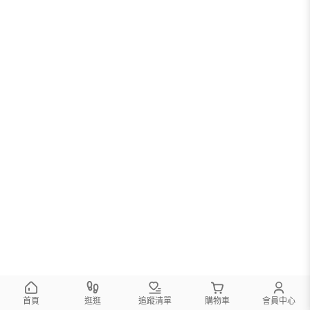
首頁
逛逛
追蹤清單
購物車
會員中心