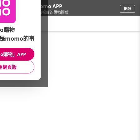
下載momo APP
開啟
給你3倍流暢度的購物體驗
請輸入搜尋關鍵字
o購物
是momo的事
食品飲料
/
即溶沖泡
/
營養補充品
o購物」APP
館長推薦
月銷量
新上市
價格
評價
用網頁版
很抱歉，沒有篩選到符合條件的商品
您可以調整篩選條件試試看