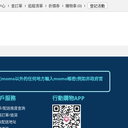
中心
查訂單
追蹤清單
折價券
購物車 (0)
登記活動
女時尚
男時尚
精品/飾品
彩妝保養
個人清潔
日用/紙品
母