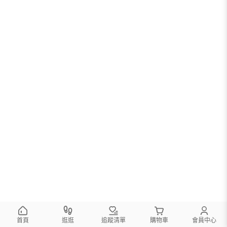
首頁
逛逛
追蹤清單
購物車
會員中心