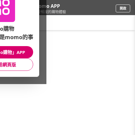
下載momo APP
開啟
給你3倍流暢度的購物體驗
請輸入搜尋關鍵字
o購物
是momo的事
食品飲料
/
休閒零食
/
國內品牌
/
星球工坊
o購物」APP
館長推薦
月銷量
新上市
價格
評價
用網頁版
很抱歉，沒有篩選到符合條件的商品
您可以調整篩選條件試試看