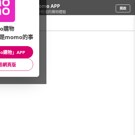
下載momo APP
開啟
給你3倍流暢度的購物體驗
請輸入搜尋關鍵字
o購物
是momo的事
食品飲料
/
休閒零食
/
國內品牌
/
義美生機
o購物」APP
館長推薦
月銷量
新上市
價格
評價
用網頁版
很抱歉，沒有篩選到符合條件的商品
您可以調整篩選條件試試看