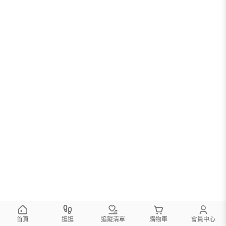
首頁
逛逛
追蹤清單
購物車
會員中心