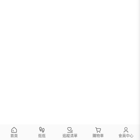
首頁
逛逛
追蹤清單
購物車
會員中心