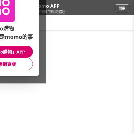
下載momo APP
開啟
給你3倍流暢度的購物體驗
請輸入搜尋關鍵字
o購物
是momo的事
食品飲料
/
休閒零食
/
國內品牌
/
吃果籽
o購物」APP
館長推薦
月銷量
新上市
價格
評價
用網頁版
很抱歉，沒有篩選到符合條件的商品
您可以調整篩選條件試試看