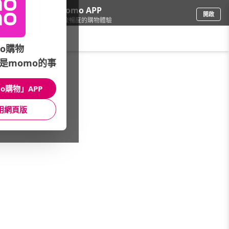
下載momo APP
開啟
給你3倍流暢度的購物體驗
請輸入搜尋關鍵字
o購物
是momo的事
食品飲料
/
休閒零食
/
堅果
/
開心果
o購物」APP
館長推薦
月銷量
新上市
價格
評價
用網頁版
很抱歉，沒有篩選到符合條件的商品
您可以調整篩選條件試試看