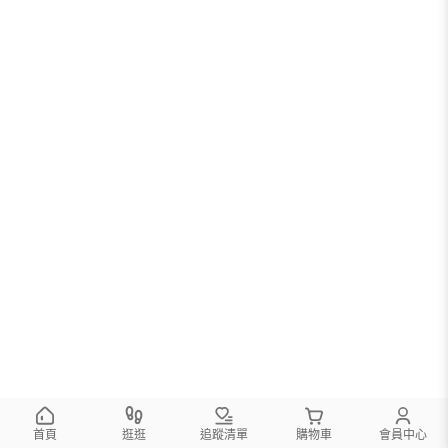
首頁
逛逛
追蹤清單
購物車
會員中心