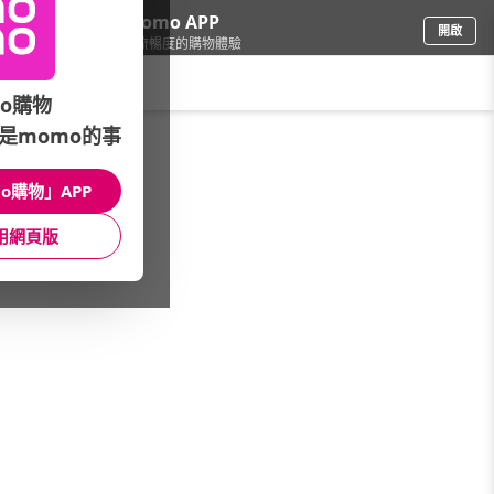
下載momo APP
開啟
給你3倍流暢度的購物體驗
請輸入搜尋關鍵字
o購物
是momo的事
食品飲料
/
休閒零食
/
餅乾
/
洋芋片
o購物」APP
館長推薦
月銷量
新上市
價格
評價
用網頁版
很抱歉，沒有篩選到符合條件的商品
您可以調整篩選條件試試看