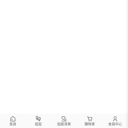
首頁
逛逛
追蹤清單
購物車
會員中心