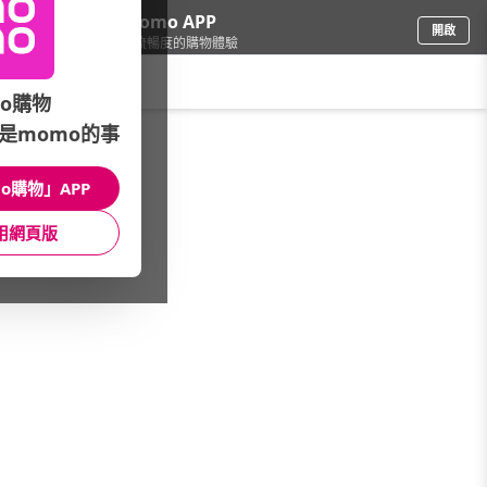
下載momo APP
開啟
給你3倍流暢度的購物體驗
請輸入搜尋關鍵字
o購物
是momo的事
食品飲料
/
休閒零食
/
國內品牌
o購物」APP
館長推薦
月銷量
新上市
價格
評價
用網頁版
很抱歉，沒有篩選到符合條件的商品
您可以調整篩選條件試試看