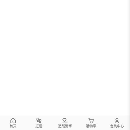
首頁
逛逛
追蹤清單
購物車
會員中心