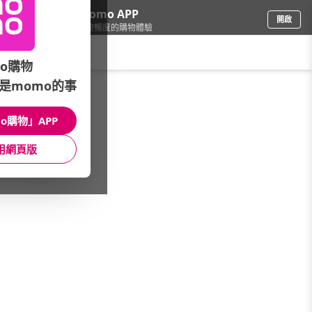
下載momo APP
開啟
給你3倍流暢度的購物體驗
請輸入搜尋關鍵字
o購物
是momo的事
食品飲料
/
油/調味
/
醬料/調味品牌
/
WIKO
o購物」APP
館長推薦
月銷量
新上市
價格
評價
用網頁版
很抱歉，沒有篩選到符合條件的商品
您可以調整篩選條件試試看