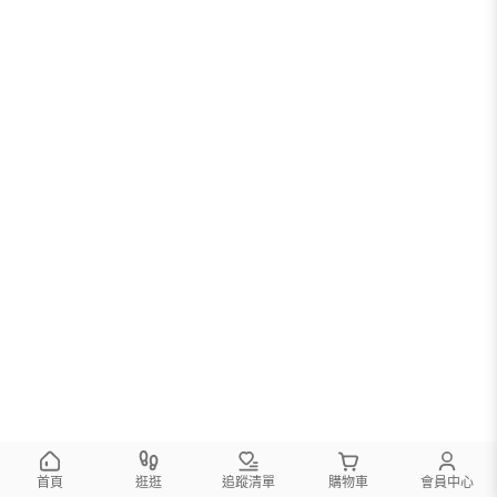
首頁
逛逛
追蹤清單
購物車
會員中心