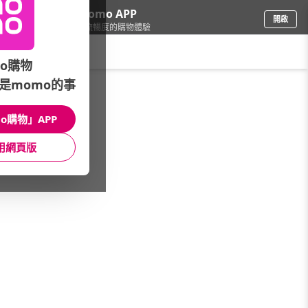
下載momo APP
開啟
給你3倍流暢度的購物體驗
請輸入搜尋關鍵字
o購物
是momo的事
食品飲料
/
茶葉/茶包
/
進口品牌
/
Fruit&Herb 英國芙賀茶
o購物」APP
館長推薦
月銷量
新上市
價格
評價
用網頁版
很抱歉，沒有篩選到符合條件的商品
您可以調整篩選條件試試看