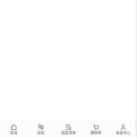
首頁
逛逛
追蹤清單
購物車
會員中心