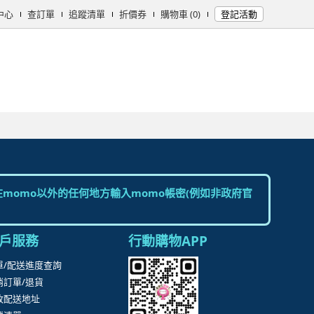
中心
查訂單
追蹤清單
折價券
購物車 (0)
登記活動
女時尚
男時尚
精品/飾品
彩妝保養
個人清潔
日用/紙品
母