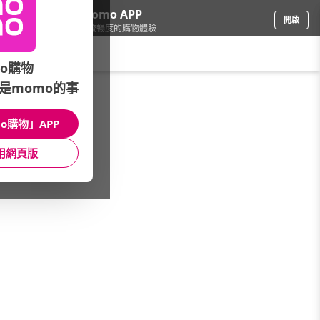
下載momo APP
開啟
給你3倍流暢度的購物體驗
請輸入搜尋關鍵字
o購物
是momo的事
食品飲料
/
咖啡
/
進口品牌
/
BROOK’S 布魯克斯(日本)
o購物」APP
館長推薦
月銷量
新上市
價格
評價
用網頁版
很抱歉，沒有篩選到符合條件的商品
您可以調整篩選條件試試看