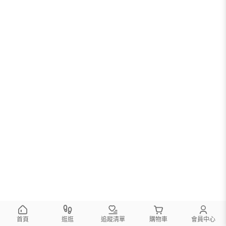
首頁
逛逛
追蹤清單
購物車
會員中心