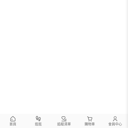
首頁
逛逛
追蹤清單
購物車
會員中心