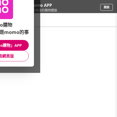
下載momo APP
開啟
給你3倍流暢度的購物體驗
請輸入搜尋關鍵字
o購物
是momo的事
食品飲料
/
咖啡
/
國內品牌
/
好事多磨
o購物」APP
館長推薦
月銷量
新上市
價格
評價
用網頁版
很抱歉，沒有篩選到符合條件的商品
您可以調整篩選條件試試看