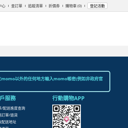
中心
查訂單
追蹤清單
折價券
購物車 (0)
登記活動
女時尚
男時尚
精品/飾品
彩妝保養
個人清潔
日用/紙品
母