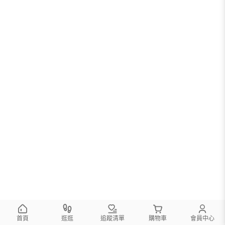
首頁
逛逛
追蹤清單
購物車
會員中心