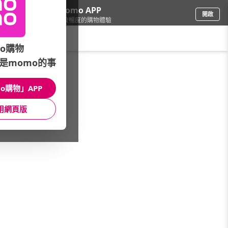
下載momo APP
開啟
給你3倍流暢度的購物體驗
請輸入搜尋關鍵字
o購物
是momo的事
食品飲料
/
麥片/穀類
/
品牌旗艦
/
馬玉山
o購物」APP
館長推薦
月銷量
新上市
價格
評價
用網頁版
很抱歉，沒有篩選到符合條件的商品
您可以調整篩選條件試試看