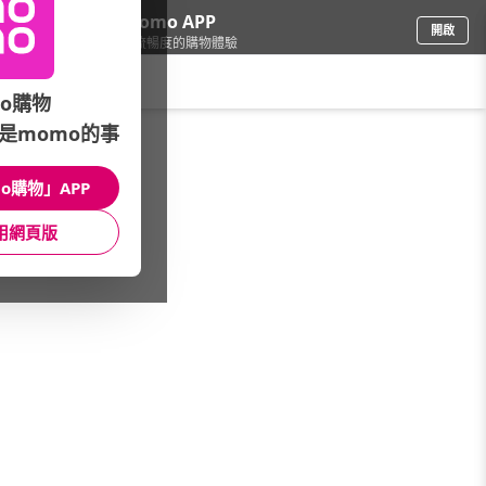
下載momo APP
開啟
給你3倍流暢度的購物體驗
請輸入搜尋關鍵字
o購物
是momo的事
食品飲料
/
礦泉水
/
進口品牌
/
Perrier沛綠雅
o購物」APP
館長推薦
月銷量
新上市
價格
評價
用網頁版
很抱歉，沒有篩選到符合條件的商品
您可以調整篩選條件試試看