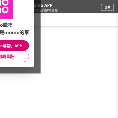
下載momo APP
開啟
給你3倍流暢度的購物體驗
請輸入搜尋關鍵字
o購物
是momo的事
食品飲料
/
礦泉水
/
國內品牌
/
耐雅格
o購物」APP
館長推薦
月銷量
新上市
價格
評價
用網頁版
很抱歉，沒有篩選到符合條件的商品
您可以調整篩選條件試試看