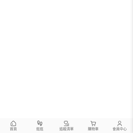
首頁
逛逛
追蹤清單
購物車
會員中心