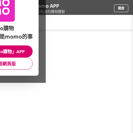
下載momo APP
開啟
給你3倍流暢度的購物體驗
請輸入搜尋關鍵字
o購物
是momo的事
食品飲料
/
礦泉水
/
精選活動專區
/
這裡用券▼折後最低$7元起
o購物」APP
館長推薦
月銷量
新上市
價格
評價
用網頁版
很抱歉，沒有篩選到符合條件的商品
您可以調整篩選條件試試看