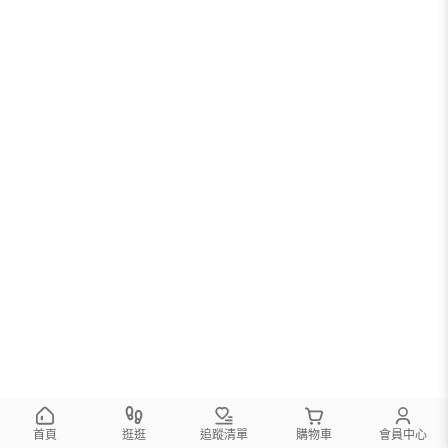
首頁
逛逛
追蹤清單
購物車
會員中心