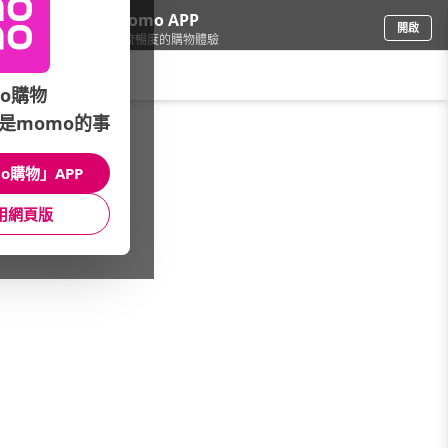
下載momo APP
開啟
給你3倍流暢度的購物體驗
請輸入搜尋關鍵字
o購物
是momo的事
品牌旗艦
/
THE BODY SHOP
/
香氛系列
/
紫玫麝香香氛系列
o購物」APP
館長推薦
月銷量
新上市
價格
評價
用網頁版
很抱歉，沒有篩選到符合條件的商品
您可以調整篩選條件試試看