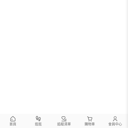
首頁
逛逛
追蹤清單
購物車
會員中心