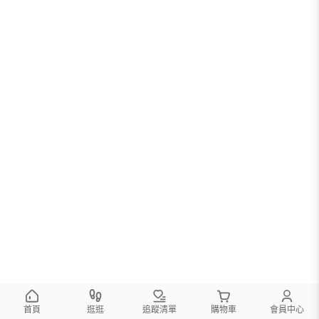
首頁
逛逛
追蹤清單
購物車
會員中心