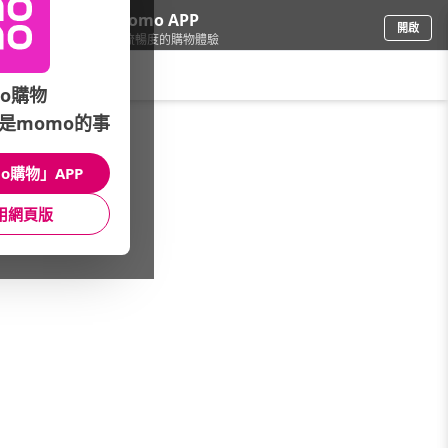
下載momo APP
開啟
給你3倍流暢度的購物體驗
請輸入搜尋關鍵字
o購物
是momo的事
品牌旗艦
/
THE BODY SHOP
/
身體功能/品項
/
沐浴膠
o購物」APP
館長推薦
月銷量
新上市
價格
評價
用網頁版
很抱歉，沒有篩選到符合條件的商品
您可以調整篩選條件試試看