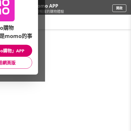
下載momo APP
開啟
給你3倍流暢度的購物體驗
請輸入搜尋關鍵字
o購物
是momo的事
品牌旗艦
/
COACH
/
女士配飾
/
帽子/圍巾
o購物」APP
館長推薦
月銷量
新上市
價格
評價
用網頁版
很抱歉，沒有篩選到符合條件的商品
您可以調整篩選條件試試看