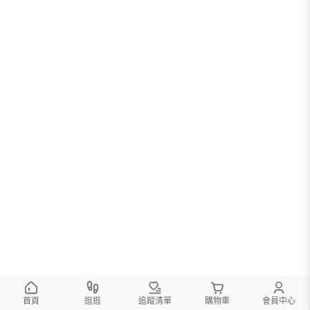
首頁
逛逛
追蹤清單
購物車
會員中心