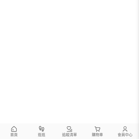
首頁
逛逛
追蹤清單
購物車
會員中心