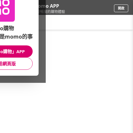
下載momo APP
開啟
給你3倍流暢度的購物體驗
請輸入搜尋關鍵字
o購物
是momo的事
品牌旗艦
/
COACH
/
甄選新品
/
女士新品
o購物」APP
館長推薦
月銷量
新上市
價格
評價
用網頁版
很抱歉，沒有篩選到符合條件的商品
您可以調整篩選條件試試看