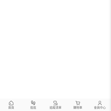
首頁
逛逛
追蹤清單
購物車
會員中心