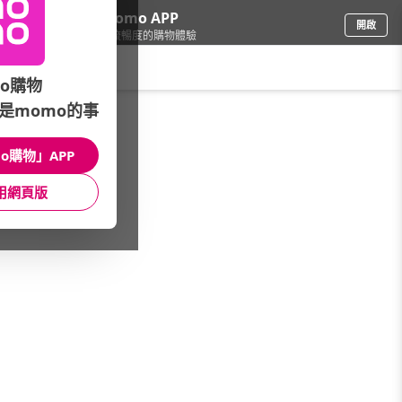
下載momo APP
開啟
給你3倍流暢度的購物體驗
請輸入搜尋關鍵字
o購物
是momo的事
品牌旗艦
/
COACH
/
經典系列
/
WILLOW
o購物」APP
館長推薦
月銷量
新上市
價格
評價
用網頁版
很抱歉，沒有篩選到符合條件的商品
您可以調整篩選條件試試看