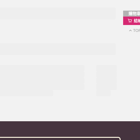
購物
結
TO