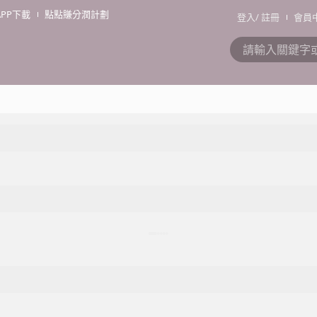
APP下載
點點賺分潤計劃
登入
/
註冊
會員