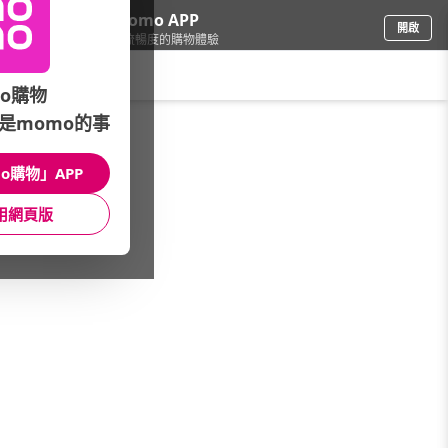
下載momo APP
開啟
給你3倍流暢度的購物體驗
請輸入搜尋關鍵字
o購物
是momo的事
品牌旗艦
/
BAG TO YOU
/
OUTDOOR
/
全系列商品
o購物」APP
館長推薦
月銷量
新上市
價格
評價
用網頁版
很抱歉，沒有篩選到符合條件的商品
您可以調整篩選條件試試看