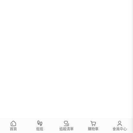
首頁
逛逛
追蹤清單
購物車
會員中心