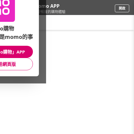
下載momo APP
開啟
給你3倍流暢度的購物體驗
請輸入搜尋關鍵字
o購物
是momo的事
品牌旗艦
/
PHILIPS飛利浦
/
視聽娛樂專區
/
家庭劇院組
o購物」APP
館長推薦
月銷量
新上市
價格
評價
用網頁版
很抱歉，沒有篩選到符合條件的商品
您可以調整篩選條件試試看