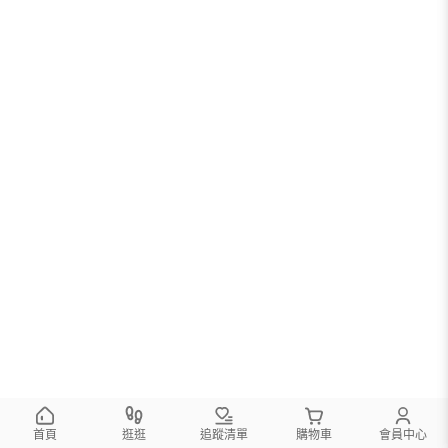
首頁
逛逛
追蹤清單
購物車
會員中心