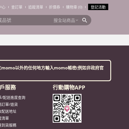
中心
查訂單
追蹤清單
折價券
購物車 (0)
登記活動
搜全站商品
。