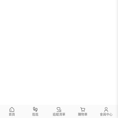
首頁
逛逛
追蹤清單
購物車
會員中心