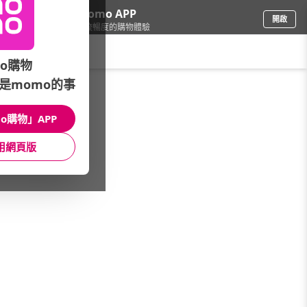
下載momo APP
開啟
給你3倍流暢度的購物體驗
請輸入搜尋關鍵字
o購物
是momo的事
品牌旗艦
/
PHILIPS飛利浦
/
優質生活專區
/
電風扇
o購物」APP
館長推薦
月銷量
新上市
價格
評價
用網頁版
很抱歉，沒有篩選到符合條件的商品
您可以調整篩選條件試試看