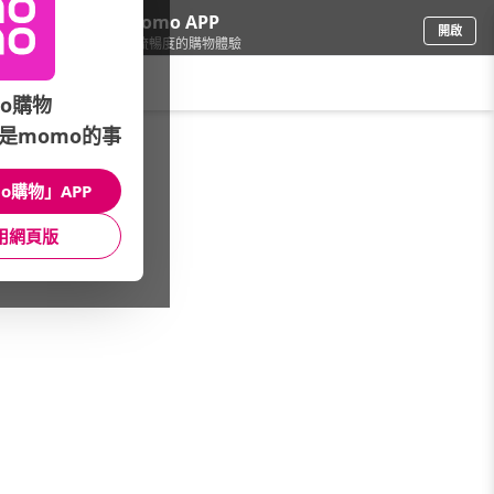
下載momo APP
開啟
給你3倍流暢度的購物體驗
請輸入搜尋關鍵字
o購物
是momo的事
品牌旗艦
/
ASUS 華碩
/
桌上型電腦
/
全系列
o購物」APP
館長推薦
月銷量
新上市
價格
評價
用網頁版
很抱歉，沒有篩選到符合條件的商品
您可以調整篩選條件試試看