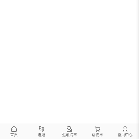
首頁
逛逛
追蹤清單
購物車
會員中心