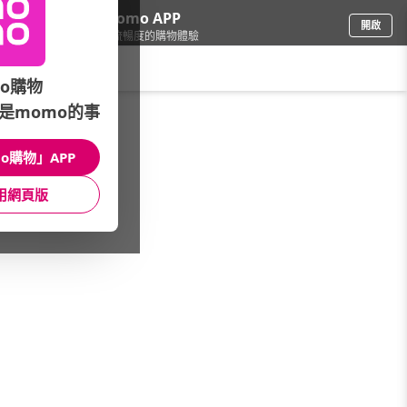
下載momo APP
開啟
給你3倍流暢度的購物體驗
請輸入搜尋關鍵字
o購物
是momo的事
品牌旗艦
/
ASUS 華碩
/
本月主打
/
熱銷推薦
o購物」APP
館長推薦
月銷量
新上市
價格
評價
用網頁版
很抱歉，沒有篩選到符合條件的商品
您可以調整篩選條件試試看