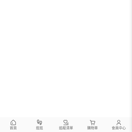
首頁
逛逛
追蹤清單
購物車
會員中心