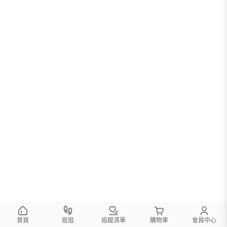
首頁
逛逛
追蹤清單
購物車
會員中心