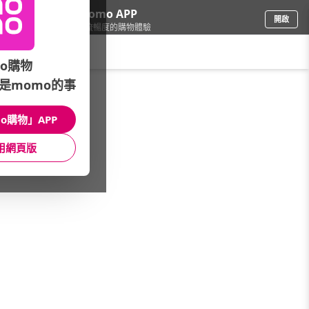
下載momo APP
開啟
給你3倍流暢度的購物體驗
請輸入搜尋關鍵字
o購物
是momo的事
品牌旗艦
/
ASUS 華碩
/
創作者系列
o購物」APP
館長推薦
月銷量
新上市
價格
評價
用網頁版
很抱歉，沒有篩選到符合條件的商品
您可以調整篩選條件試試看