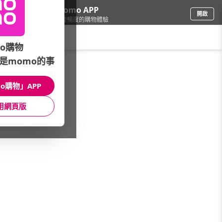
下載momo APP
開啟
給你3倍流暢度的購物體驗
請輸入搜尋關鍵字
o購物
是momo的事
品牌旗艦
/
ASUS 華碩
/
VivoBook
/
X1502 15吋
o購物」APP
館長推薦
月銷量
新上市
價格
評價
用網頁版
很抱歉，沒有篩選到符合條件的商品
您可以調整篩選條件試試看