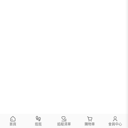
首頁
逛逛
追蹤清單
購物車
會員中心