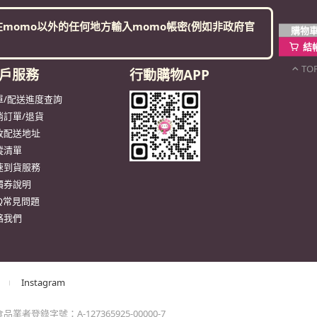
momo以外的任何地方輸入momo帳密(例如非政府官
購物
結
TO
戶服務
行動購物APP
單/配送進度查詢
消訂單/退貨
改配送地址
蹤清單
速到貨服務
價券說明
AQ常見問題
絡我們
Instagram
業者登錄字號：A-127365925-00000-7