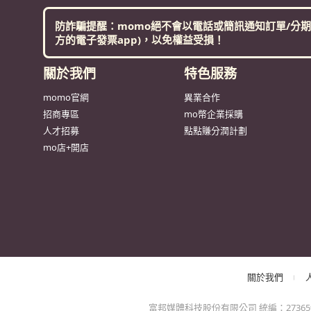
防詐騙提醒：momo絕不會以電話或簡訊通知訂單/分期
方的電子發票app)，以免權益受損！
關於我們
特色服務
momo官網
異業合作
招商專區
mo幣企業採購
人才招募
點點賺分潤計劃
mo店+開店
關於我們
富邦媒體科技股份有限公司 統編：27365925 