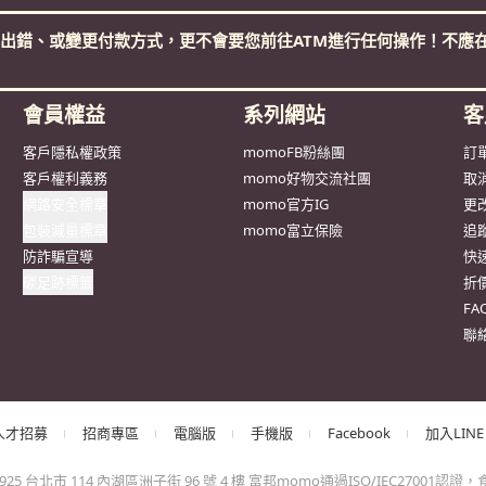
出錯、或變更付款方式，更不會要您前往ATM進行任何操作！不應在
會員權益
系列網站
客
客戶隱私權政策
momoFB粉絲團
訂
客戶權利義務
momo好物交流社團
取
網路安全標章
momo官方IG
更
包裝減量標章
momo富立保險
追
防詐騙宣導
快
碳足跡標籤
折
F
聯
人才招募
招商專區
電腦版
手機版
Facebook
加入LINE
台北市 114 內湖區洲子街 96 號 4 樓 富邦momo通過ISO/IEC27001認證，食品