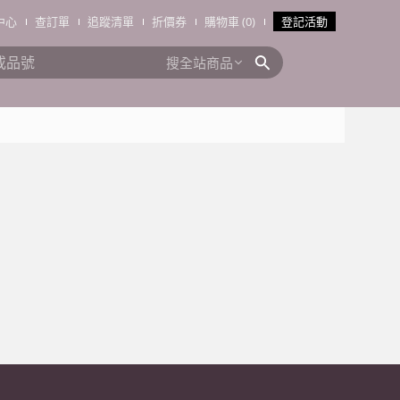
中心
查訂單
追蹤清單
折價券
購物車 (0)
登記活動
搜全站商品