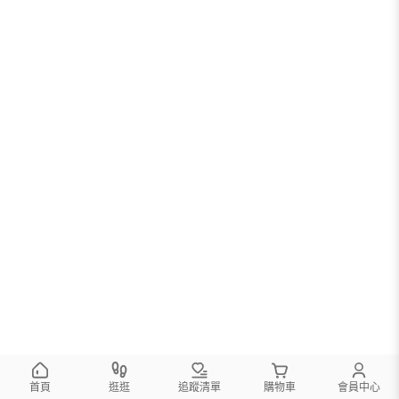
首頁
逛逛
追蹤清單
購物車
會員中心