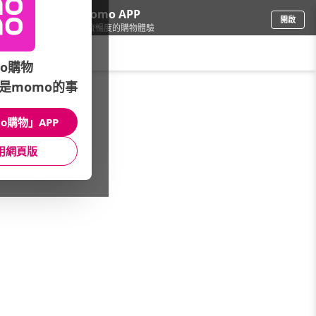
下載momo APP
開啟
給你3倍流暢度的購物體驗
請輸入搜尋關鍵字
o購物
是momo的事
品牌旗艦
/
3M
/
創意家電│貼心生活
/
居家淨水
o購物」APP
館長推薦
月銷量
新上市
價格
評價
用網頁版
很抱歉，沒有篩選到符合條件的商品
您可以調整篩選條件試試看