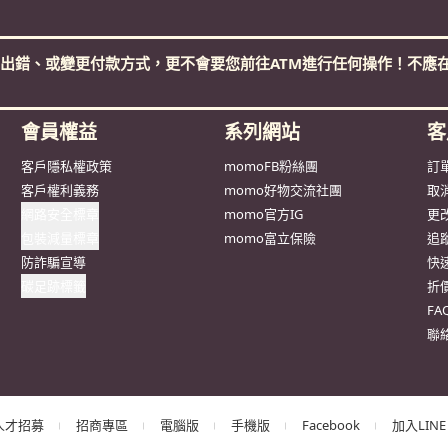
出錯、或變更付款方式，更不會要您前往ATM進行任何操作！不應在
會員權益
系列網站
客
客戶隱私權政策
momoFB粉絲團
訂
客戶權利義務
momo好物交流社團
取
網路安全標章
momo官方IG
更
包裝減量標章
momo富立保險
追
防詐騙宣導
快
碳足跡標籤
折
F
聯
人才招募
招商專區
電腦版
手機版
Facebook
加入LINE