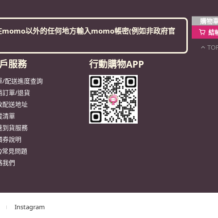
購物
momo以外的任何地方輸入momo帳密(例如非政府官
結
TO
戶服務
行動購物APP
單/配送進度查詢
消訂單/退貨
改配送地址
蹤清單
速到貨服務
價券說明
AQ常見問題
絡我們
Instagram