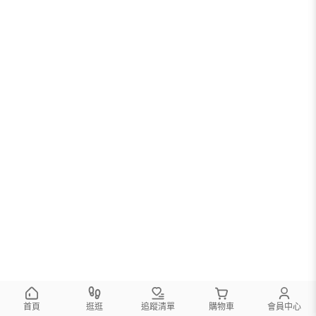
首頁
逛逛
追蹤清單
購物車
會員中心