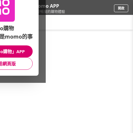
下載momo APP
開啟
給你3倍流暢度的購物體驗
請輸入搜尋關鍵字
o購物
是momo的事
品牌旗艦
/
3M
/
清潔工具
/
抗菌擦拭巾
o購物」APP
館長推薦
月銷量
新上市
價格
評價
用網頁版
很抱歉，沒有篩選到符合條件的商品
您可以調整篩選條件試試看