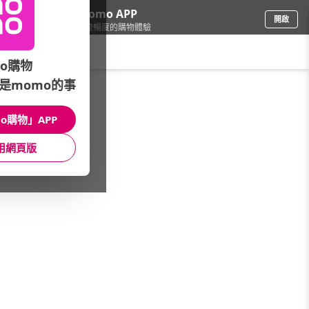
下載momo APP
開啟
給你3倍流暢度的購物體驗
請輸入搜尋關鍵字
o購物
是momo的事
品牌旗艦
/
Jeep
/
男裝
/
全系列男裝
o購物」APP
館長推薦
月銷量
新上市
價格
評價
用網頁版
很抱歉，沒有篩選到符合條件的商品
您可以調整篩選條件試試看