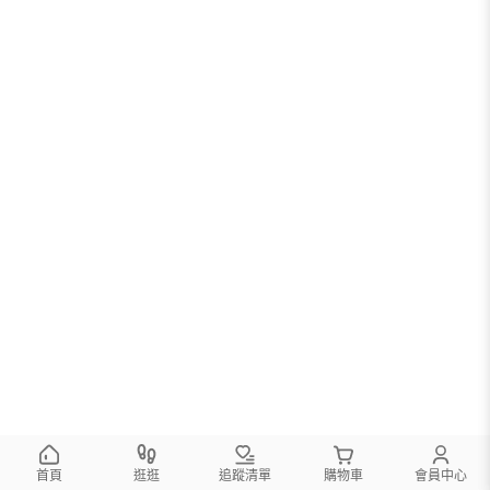
首頁
逛逛
追蹤清單
購物車
會員中心