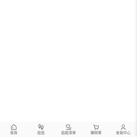
首頁
逛逛
追蹤清單
購物車
會員中心