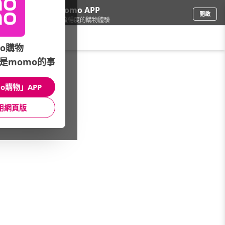
下載momo APP
開啟
給你3倍流暢度的購物體驗
請輸入搜尋關鍵字
o購物
是momo的事
品牌旗艦
/
LRP理膚寶水
/
系列分類
/
高效分子抗老系列
o購物」APP
館長推薦
月銷量
新上市
價格
評價
用網頁版
很抱歉，沒有篩選到符合條件的商品
您可以調整篩選條件試試看