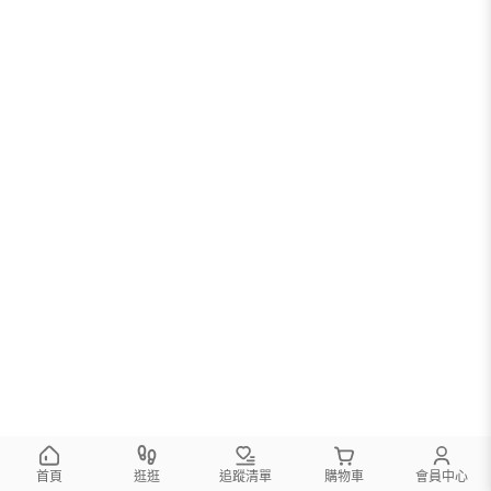
首頁
逛逛
追蹤清單
購物車
會員中心