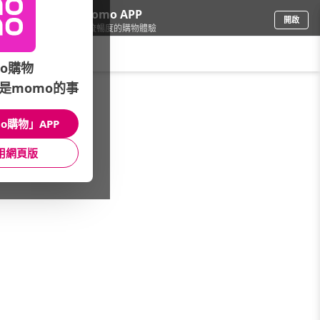
下載momo APP
開啟
給你3倍流暢度的購物體驗
請輸入搜尋關鍵字
o購物
是momo的事
品牌旗艦
/
Simba小獅王辛巴
/
新品上市
/
嬰兒沐浴系列
o購物」APP
館長推薦
月銷量
新上市
價格
評價
用網頁版
很抱歉，沒有篩選到符合條件的商品
您可以調整篩選條件試試看