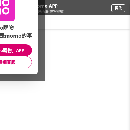
下載momo APP
開啟
給你3倍流暢度的購物體驗
請輸入搜尋關鍵字
o購物
是momo的事
品牌旗艦
/
Simba小獅王辛巴
/
本月主打
/
熱銷霸榜
o購物」APP
館長推薦
月銷量
新上市
價格
評價
用網頁版
很抱歉，沒有篩選到符合條件的商品
您可以調整篩選條件試試看