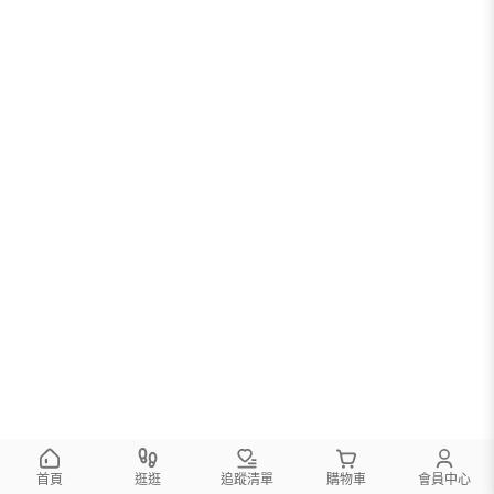
首頁
逛逛
追蹤清單
購物車
會員中心