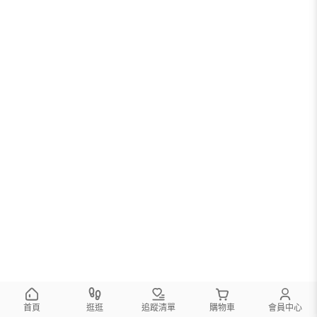
首頁
逛逛
追蹤清單
購物車
會員中心