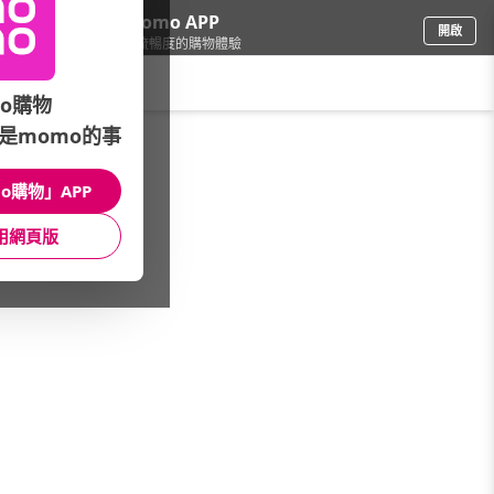
下載momo APP
開啟
給你3倍流暢度的購物體驗
請輸入搜尋關鍵字
o購物
是momo的事
品牌旗艦
/
DollBao逗寶嬰幼兒時尚
/
精選品牌
/
Elprairie
o購物」APP
館長推薦
月銷量
新上市
價格
評價
用網頁版
很抱歉，沒有篩選到符合條件的商品
您可以調整篩選條件試試看