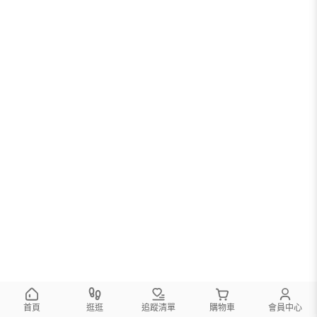
首頁
逛逛
追蹤清單
購物車
會員中心