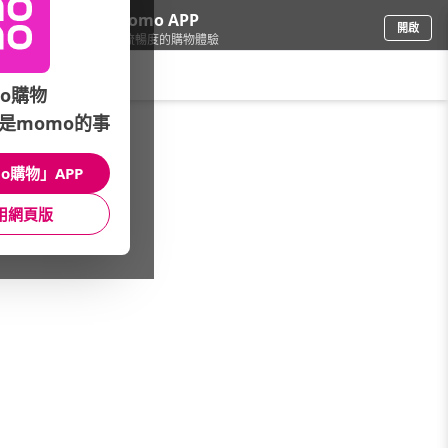
下載momo APP
開啟
給你3倍流暢度的購物體驗
請輸入搜尋關鍵字
o購物
是momo的事
品牌旗艦
/
DollBao逗寶嬰幼兒時尚
/
嬰兒/兒童枕頭
/
彌月送禮組
o購物」APP
館長推薦
月銷量
新上市
價格
評價
用網頁版
很抱歉，沒有篩選到符合條件的商品
您可以調整篩選條件試試看