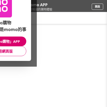
下載momo APP
開啟
給你3倍流暢度的購物體驗
請輸入搜尋關鍵字
o購物
是momo的事
品牌旗艦
/
The North Face
/
男裝
/
男裝全系列
o購物」APP
館長推薦
月銷量
新上市
價格
評價
用網頁版
很抱歉，沒有篩選到符合條件的商品
您可以調整篩選條件試試看