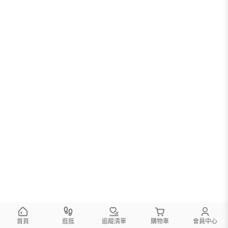
首頁
逛逛
追蹤清單
購物車
會員中心